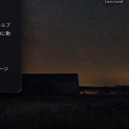
Launchpad
レルブ
時に動
エージ
。今