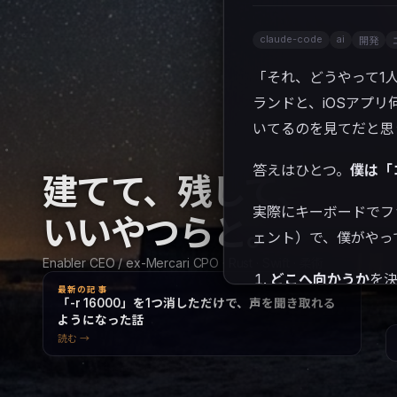
claude-code
ai
開発
「それ、どうやって1
ランドと、iOSアプリ
いてるのを見てだと思
答えはひとつ。
僕は「
建てて、残して、
実際にキーボードでファ
いいやつらと。
ェント）で、僕がやっ
Enabler CEO / ex-Mercari CPO · Rust · Swift · 柔術
どこへ向かうか
を
最新の記事
「-r 16000」を1つ消しただけで、声を聞き取れる
本当にそこへ着い
ようになった話
読む →
この間にある「探す・
日はその「ループ」の