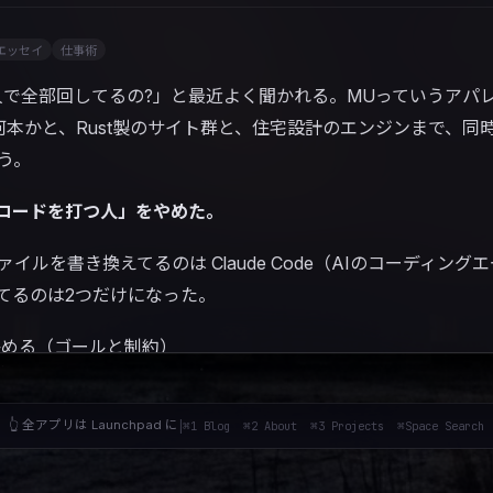
エッセイ
仕事術
人で全部回してるの?」と最近よく聞かれる。MUっていうアパ
何本かと、Rust製のサイト群と、住宅設計のエンジンまで、同
う。
コードを打つ人」をやめた。
イルを書き換えてるのは Claude Code（AIのコーディング
てるのは2つだけになった。
決める（ゴールと制約）
たか
を確かめる（証拠）
👆 全アプリは Launchpad に
|
⌘1 Blog ⌘2 About ⌘3 Projects ⌘Space Search
読む・書く・直す・テストする」は全部、AIのループに任せる
正体だけ、ちゃんと図解しておきたい。