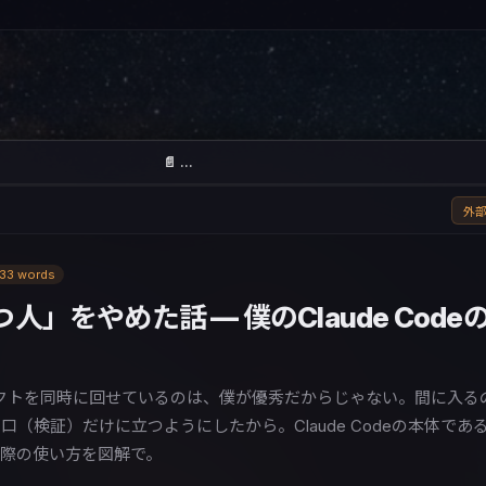
📄 …
外部
233 words
」をやめた話 — 僕のClaude Code
クトを同時に回せているのは、僕が優秀だからじゃない。間に入る
（検証）だけに立つようにしたから。Claude Codeの本体であ
実際の使い方を図解で。