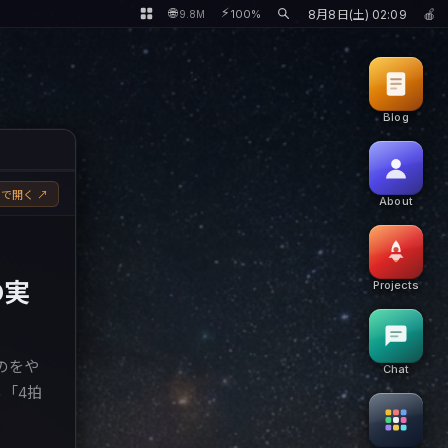
⚡
🌐
🍎
100%
8月8日(土) 02:09
9.8M
Blog
で開く ↗
About
の実
Projects
のをや
Chat
る「4拍