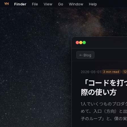
Finder
File
View
Go
Window
Help
YH
← Blog
2026-06-01
3 min read
1
「コードを打つ人
際の使い方
1人でいくつものプロダ
めて、入口（方向）と出口
子のループ」と、僕の