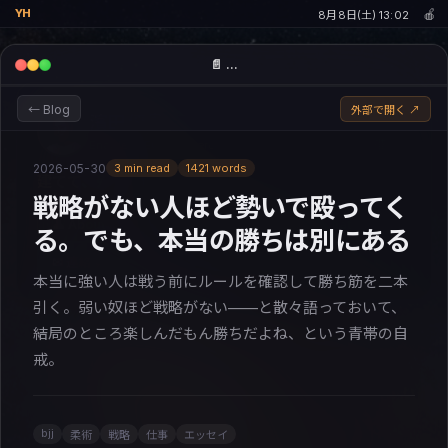
🍎
YH
8月8日(土) 13:02
📄 …
← Blog
外部で開く ↗
濱田 優貴
Enabler CEO · ex-Mercari CPO · Rust · Swift · 柔術青帯
2026-05-30
3 min read
1421 words
建てて、残して、いいやつらと。
戦略がない人ほど勢いで殴ってく
👤 About
📝 Blog
🚀 Projects
💬 Chat
る。でも、本当の勝ちは別にある
✉ 連絡する
本当に強い人は戦う前にルールを確認して勝ち筋を二本
引く。弱い奴ほど戦略がない——と散々語っておいて、
結局のところ楽しんだもん勝ちだよね、という青帯の自
戒。
bjj
柔術
戦略
仕事
エッセイ