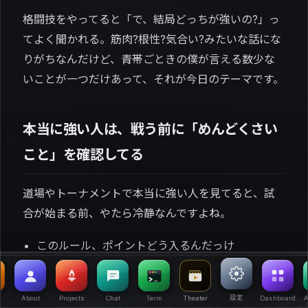
格闘技をやってると「で、結局どっちが強いの?」っ
てよく聞かれる。筋肉?根性?気合い?みたいな話にな
りがちなんだけど、青帯ごときの僕が言える数少な
いことが一つだけあって、それが今日のテーマです。
本当に強い人は、戦う前に「めんどくさい
こと」を確認してる
👆 全アプリは Launchpad に
|
⌘1 Blog ⌘2 About ⌘3 Projects ⌘Space Search
道場やトーナメントで本当に強い人を見てると、試
合が始まる前、やたら冷静なんですよね。
このルール、ポイントどう入るんだっけ
アドバンテージは何で付く?
時間切れになったら誰が勝つ?
設定
About
Projects
Chat
Term
Theater
Dashboard
A