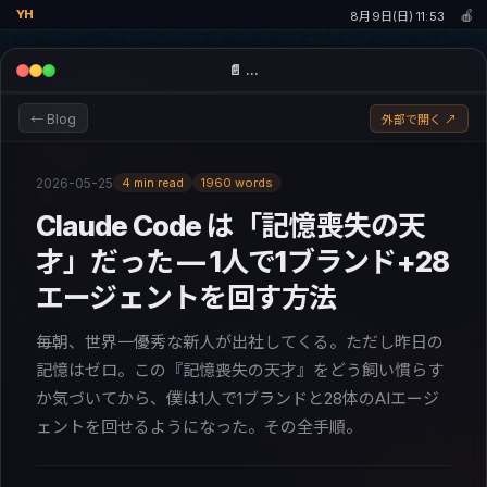
🍎
YH
8月9日(日) 11:53
📄 …
← Blog
外部で開く ↗
濱田 優貴
Enabler CEO · ex-Mercari CPO · Rust · Swift · 柔術青帯
2026-05-25
4 min read
1960 words
建てて、残して、いいやつらと。
Claude Code は「記憶喪失の天
👤 About
📝 Blog
🚀 Projects
💬 Chat
才」だった — 1人で1ブランド+28
✉ 連絡する
エージェントを回す方法
毎朝、世界一優秀な新人が出社してくる。ただし昨日の
記憶はゼロ。この『記憶喪失の天才』をどう飼い慣らす
か気づいてから、僕は1人で1ブランドと28体のAIエージ
ェントを回せるようになった。その全手順。