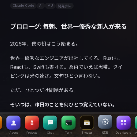
Claude Code
AI
MU
開発手法
プロローグ: 毎朝、世界一優秀な新人が来る
2026年、僕の朝はこう始まる。
世界一優秀なエンジニアが出社してくる。Rustも、
Reactも、Swiftも書ける。柔術でいえば黒帯。タイ
ピングは光の速さ。文句ひとつ言わない。
👆 全アプリは Launchpad に
|
⌘1 Blog ⌘2 About ⌘3 Projects ⌘Space Search
ただ、ひとつだけ問題がある。
そいつは、昨日のことを何ひとつ覚えていない。
「あの認証のバグ、昨日直したよね?」→「どのバグ
ですか?」 「うちのデプロイは git push だけ。fly
設定
About
Projects
Chat
Term
Theater
Dashboard
A
deploy は禁止な」→「では fly deploy で出します!」