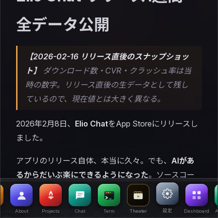
全データ公開
【2026-02-16 リリース直後のスナップショッ
ト】
ダウンロード数・CVR・クラッシュ率は当
時の数字。リリース直後の生データとして残し
ているので、現在値とは大きく異なる。
2026年2月8日、
Elio Chat
をApp Storeにリリースし
👆 全アプリは Launchpad に
|
⌘1 Blog ⌘2 About ⌘3 Projects ⌘Space Search
ました。
アプリのリリース自体、本当に久々。でも、
AIがあ
るからだいぶ楽にできるようになった
。ソースコー
ドもやり方も全部GitHubに上げてるし、プロジェク
トは
enabler.com
の方に全部まとめたので、分かりや
設定
About
Projects
Chat
Term
Theater
Dashboard
A
すくなったと思います。