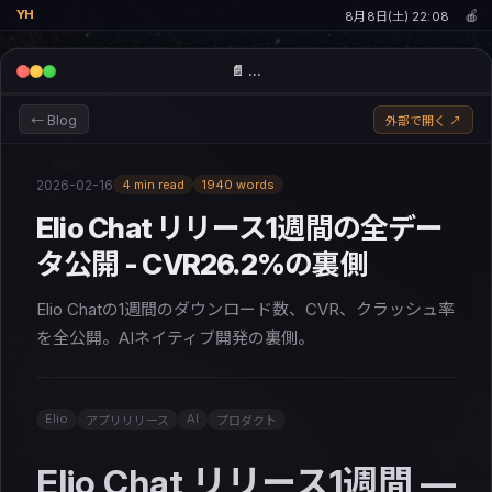
🍎
YH
8月8日(土) 22:08
📄 …
← Blog
外部で開く ↗
濱田 優貴
Enabler CEO · ex-Mercari CPO · Rust · Swift · 柔術青帯
2026-02-16
4 min read
1940 words
建てて、残して、いいやつらと。
Elio Chat リリース1週間の全デー
👤 About
📝 Blog
🚀 Projects
💬 Chat
タ公開 - CVR26.2%の裏側
✉ 連絡する
Elio Chatの1週間のダウンロード数、CVR、クラッシュ率
を全公開。AIネイティブ開発の裏側。
Elio
AI
アプリリリース
プロダクト
Elio Chat リリース1週間 —